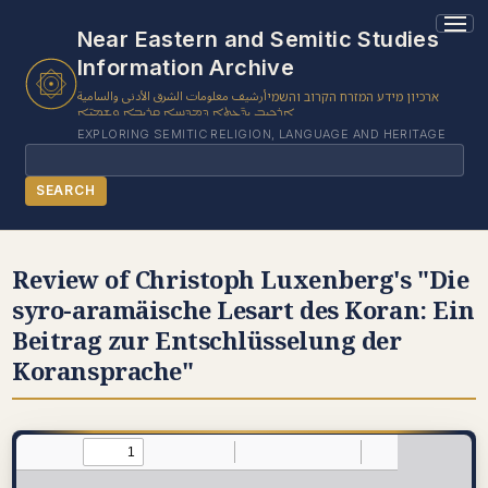
Near Eastern and Semitic Studies
Information Archive
أرشيف معلومات الشرق الأدنى والسامية
ארכיון מידע המזרח הקרוב והשמי
ܐܪܟܝܒ ܝܕ̈ܥܬܐ ܕܡܕܢܚܐ ܩܪܝܒܐ ܘܫܡܝ̈ܐ
EXPLORING SEMITIC RELIGION, LANGUAGE AND HERITAGE
Search
SEARCH
BROWSE SUBJECT
Review of Christoph Luxenberg's "Die
BROWSE ITEMS
syro-aramäische Lesart des Koran: Ein
BROWSE EXHIBITS
Beitrag zur Entschlüsselung der
COLLECTION TREE
Koransprache"
ABOUT US
CONTACT US