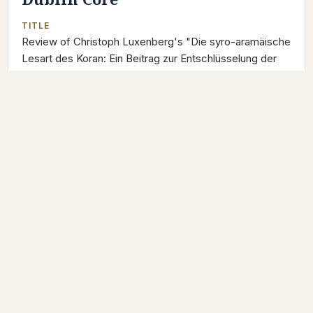
TITLE
Review of Christoph Luxenberg's "Die syro-aramäische
Lesart des Koran: Ein Beitrag zur Entschlüsselung der
Koransprache"
DESCRIPTION
Simon Hopkins' review of Luxenberg's Die syro-
aramäische Lesart des Koran: Ein Beitrag zur
Entschlüsselung der Koransprache in Jerusalem Studies
In Arabic And Islam, 2003, Volume 28, pp. 376-380.
CREATOR
Simon Hopkins
SOURCE
Jerusalem Studies In Arabic And Islam, 2003, Volume