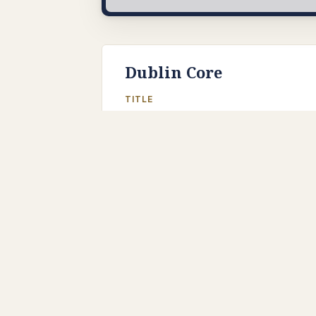
Dublin Core
TITLE
Review of Christoph Luxenberg's "Die s
Entschlüsselung der Koransprache"
DESCRIPTION
Simon Hopkins' review of Luxenberg's 
zur Entschlüsselung der Koransprache i
Volume 28, pp. 376-380.
CREATOR
Simon Hopkins