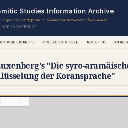
mitic Studies Information Archive
ܐܪܟܝܒ ܝܕ̈ܥܬܐ ܕܡܕܢܚܐ ܩܪܝܒܐ ܘܫܡܝ̈ܐ
ארכיון מידע המזרח הקרוב ו
•
GUAGE AND HERITAGE
BROWSE EXHIBITS
COLLECTION TREE
ABOUT US
CONT
uxenberg's "Die syro-aramäische
hlüsselung der Koransprache"