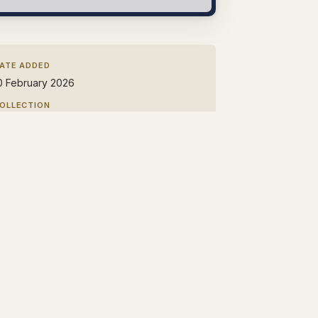
ATE ADDED
0 February 2026
OLLECTION
emitic Languages
TEM TYPE
ext
ITATION
imon Hopkins,
Review of Christoph
uxenberg's "Die syro-aramäische Lesart
es Koran: Ein Beitrag zur Entschlüsselung
er Koransprache"
, The Hebrew University
f Jerusalem, accessed August 7, 2026,
ttps://nessia.org/items/show/24